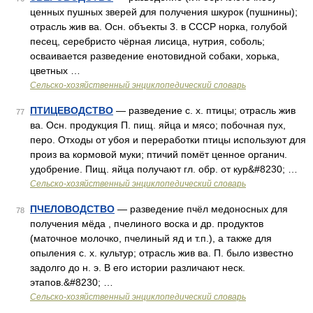
ценных пушных зверей для получения шкурок (пушнины);
отрасль жив ва. Осн. объекты 3. в СССР норка, голубой
песец, серебристо чёрная лисица, нутрия, соболь;
осваивается разведение енотовидной собаки, хорька,
цветных …
Сельско-хозяйственный энциклопедический словарь
ПТИЦЕВОДСТВО
— разведение с. х. птицы; отрасль жив
77
ва. Осн. продукция П. пищ. яйца и мясо; побочная пух,
перо. Отходы от убоя и переработки птицы используют для
произ ва кормовой муки; птичий помёт ценное органич.
удобрение. Пищ. яйца получают гл. обр. от кур&#8230; …
Сельско-хозяйственный энциклопедический словарь
ПЧЕЛОВОДСТВО
— разведение пчёл медоносных для
78
получения мёда , пчелиного воска и др. продуктов
(маточное молочко, пчелиный яд и т.п.), а также для
опыления с. х. культур; отрасль жив ва. П. было известно
задолго до н. э. В его истории различают неск.
этапов.&#8230; …
Сельско-хозяйственный энциклопедический словарь