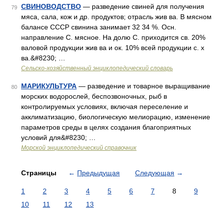
СВИНОВОДСТВО
— разведение свиней для получения
79
мяса, сала, кож и др. продуктов; отрасль жив ва. В мясном
балансе СССР свинина занимает 32 34 %. Осн.
направление С. мясное. На долю С. приходится св. 20%
валовой продукции жив ва и ок. 10% всей продукции с. х
ва.&#8230; …
Сельско-хозяйственный энциклопедический словарь
МАРИКУЛЬТУРА
— разведение и товарное выращивание
80
морских водорослей, беспозвоночных, рыб в
контролируемых условиях, включая переселение и
акклиматизацию, биологическую мелиорацию, изменение
параметров среды в целях создания благоприятных
условий для&#8230; …
Морской энциклопедический справочник
Страницы
←
Предыдущая
Следующая
→
1
2
3
4
5
6
7
8
9
10
11
12
13