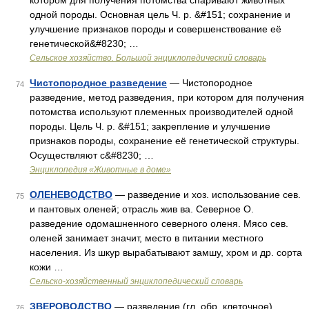
котором для получения потомства спаривают животных
одной породы. Основная цель Ч. р. &#151; сохранение и
улучшение признаков породы и совершенствование её
генетической&#8230; …
Сельское хозяйство. Большой энциклопедический словарь
Чистопородное разведение
— Чистопородное
74
разведение, метод разведения, при котором для получения
потомства используют племенных производителей одной
породы. Цель Ч. р. &#151; закрепление и улучшение
признаков породы, сохранение её генетической структуры.
Осуществляют с&#8230; …
Энциклопедия «Животные в доме»
ОЛЕНЕВОДСТВО
— разведение и хоз. использование сев.
75
и пантовых оленей; отрасль жив ва. Северное О.
разведение одомашненного северного оленя. Мясо сев.
оленей занимает значит, место в питании местного
населения. Из шкур вырабатывают замшу, хром и др. сорта
кожи …
Сельско-хозяйственный энциклопедический словарь
ЗВЕРОВОДСТВО
— разведение (гл. обр. клеточное)
76